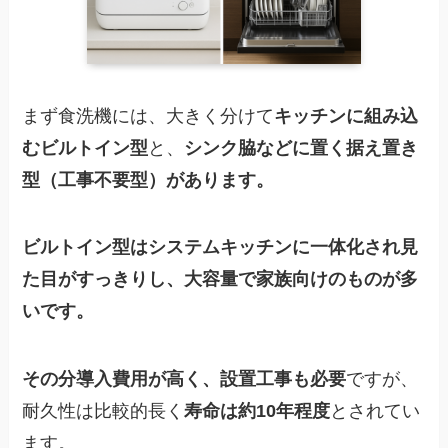
まず食洗機には、大きく分けて
キッチンに組み込
むビルトイン型
と、
シンク脇などに置く据え置き
型（工事不要型）があります。
ビルトイン型はシステムキッチンに一体化され見
た目がすっきりし、大容量で家族向けのものが多
いです。
その分導入費用が高く、設置工事も必要
ですが、
耐久性は比較的長く
寿命は約10年程度
とされてい
ます。