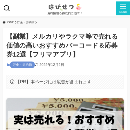
MENU
お得情報を徹底的に追求！
HOME
貯金・節約術
【副業】メルカリやラクマ等で売れる
価値の高いおすすめバーコード＆応募
券12選【フリマアプリ】
2025年12月2日
貯金・節約術
【PR】本ページには広告が含まれます