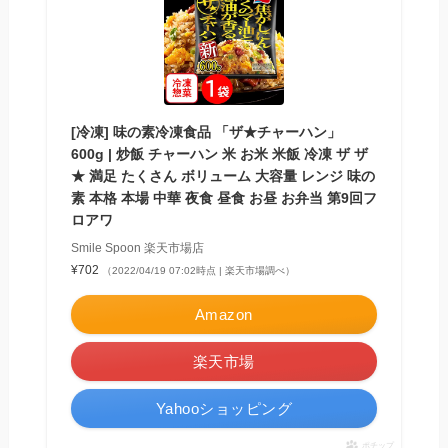
[冷凍] 味の素冷凍食品 「ザ★チャーハン」
600g | 炒飯 チャーハン 米 お米 米飯 冷凍 ザ ザ
★ 満足 たくさん ボリューム 大容量 レンジ 味の
素 本格 本場 中華 夜食 昼食 お昼 お弁当 第9回フ
ロアワ
Smile Spoon 楽天市場店
¥702
（2022/04/19 07:02時点 | 楽天市場調べ）
Amazon
楽天市場
Yahooショッピング
ポチップ