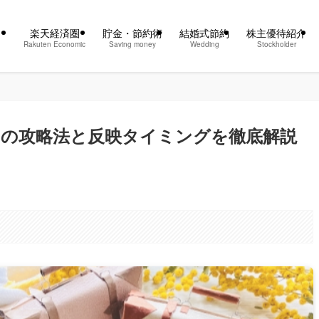
楽天経済圏
貯金・節約術
結婚式節約
株主優待紹介
Rakuten Economic
Saving money
Wedding
Stockholder
PUの攻略法と反映タイミングを徹底解説