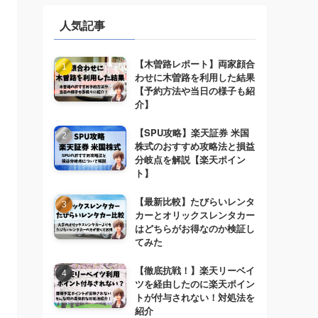
人気記事
【木曽路レポート】両家顔合
わせに木曽路を利用した結果
【予約方法や当日の様子も紹
介】
【SPU攻略】楽天証券 米国
株式のおすすめ攻略法と損益
分岐点を解説【楽天ポイン
ト】
【最新比較】たびらいレンタ
カーとオリックスレンタカー
はどちらがお得なのか検証し
てみた
【徹底抗戦！】楽天リーベイ
ツを経由したのに楽天ポイン
トが付与されない！対処法を
紹介