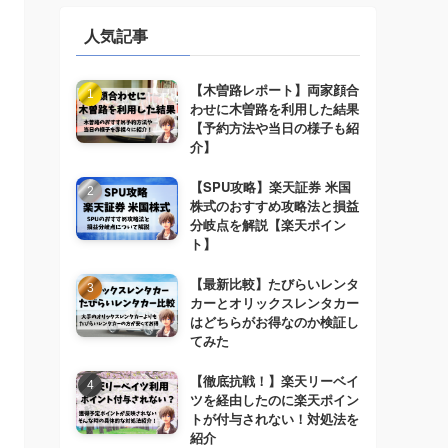
人気記事
【木曽路レポート】両家顔合
わせに木曽路を利用した結果
【予約方法や当日の様子も紹
介】
【SPU攻略】楽天証券 米国
株式のおすすめ攻略法と損益
分岐点を解説【楽天ポイン
ト】
【最新比較】たびらいレンタ
カーとオリックスレンタカー
はどちらがお得なのか検証し
てみた
【徹底抗戦！】楽天リーベイ
ツを経由したのに楽天ポイン
トが付与されない！対処法を
紹介