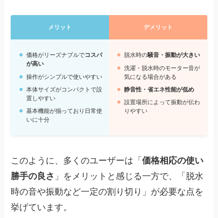
メリット
デメリット
価格がリーズナブルで
コスパ
脱水時の
騒音・振動が大きい
が高い
洗濯・脱水時のモーター音が
操作がシンプルで使いやすい
気になる場合がある
本体サイズがコンパクトで設
静音性・省エネ性能が低め
置しやすい
設置場所によって振動が伝わ
基本機能が揃っており日常使
りやすい
いに十分
このように、多くのユーザーは「
価格相応の使い
勝手の良さ
」をメリットと感じる一方で、「脱水
時の音や振動など一定の割り切り」が必要な点を
挙げています。