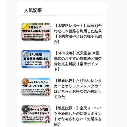
人気記事
【木曽路レポート】両家顔合
わせに木曽路を利用した結果
【予約方法や当日の様子も紹
介】
【SPU攻略】楽天証券 米国
株式のおすすめ攻略法と損益
分岐点を解説【楽天ポイン
ト】
【最新比較】たびらいレンタ
カーとオリックスレンタカー
はどちらがお得なのか検証し
てみた
【徹底抗戦！】楽天リーベイ
ツを経由したのに楽天ポイン
トが付与されない！対処法を
紹介