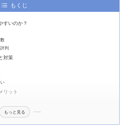
もくじ
やすいのか？
景
年数
の評判
と対策
れ
違い
メリット
もっと見る